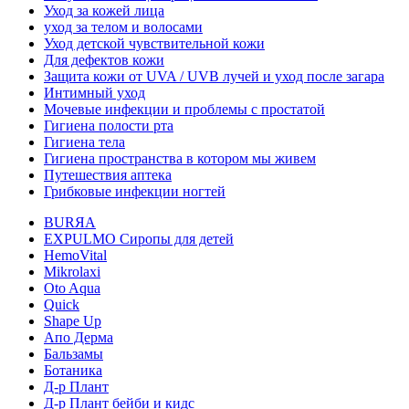
Уход за кожей лица
уход за телом и волосами
Уход детской чувствительной кожи
Для дефектов кожи
Защита кожи от UVA / UVB лучей и уход после загара
Интимный уход
Мочевые инфекции и проблемы с простатой
Гигиена полости рта
Гигиена тела
Гигиена пространства в котором мы живем
Путешествия аптека
Грибковые инфекции ногтей
BURЯA
EXPULMO Сиропы для детей
HemoVital
Mikrolaxi
Oto Aqua
Quick
Shape Up
Апо Дерма
Бальзамы
Ботаника
Д-р Плант
Д-р Плант бейби и кидс