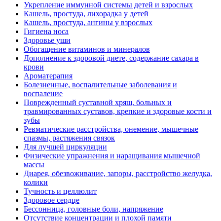
Укрепление иммунной системы детей и взрослых
Кашель, простуда, лихорадка у детей
Кашель, простуда, ангины у взрослых
Гигиена носа
Здоровье уши
Обогащение витаминов и минералов
Дополнение к здоровой диете, содержание сахара в
крови
Ароматерапия
Болезненные, воспалительные заболевания и
воспаление
Поврежденный суставной хрящ, больных и
травмированных суставов, крепкие и здоровые кости и
зубы
Ревматические расстройства, онемение, мышечные
спазмы, растяжения связок
Для лучшей циркуляции
Физические упражнения и наращивания мышечной
массы
Диарея, обезвоживание, запоры, расстройство желудка,
колики
Тучность и целлюлит
Здоровое сердце
Бессонница, головные боли, напряжение
Отсутствие концентрации и плохой памяти