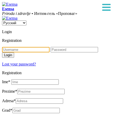
Esensa
Priroda i zdravlje
• Интим-гель «Проповаг»
Login
Registration
Lost your password?
Registration
Ime
*
Prezime
*
Adresa
*
Grad
*