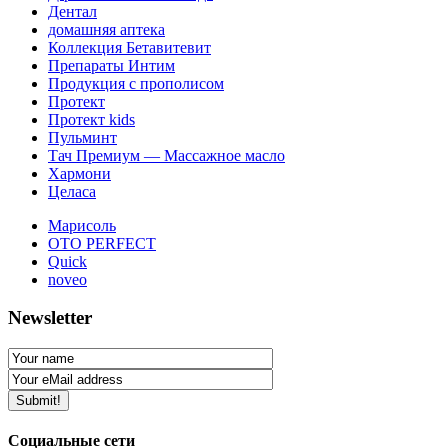
Дентал
домашняя аптека
Коллекция Бетавитевит
Препараты Интим
Продукция с прополисом
Протект
Протект kids
Пульминт
Тач Премиум — Массажное масло
Хармони
Целаса
Марисоль
OTO PERFECT
Quick
noveo
Newsletter
Социальные сети