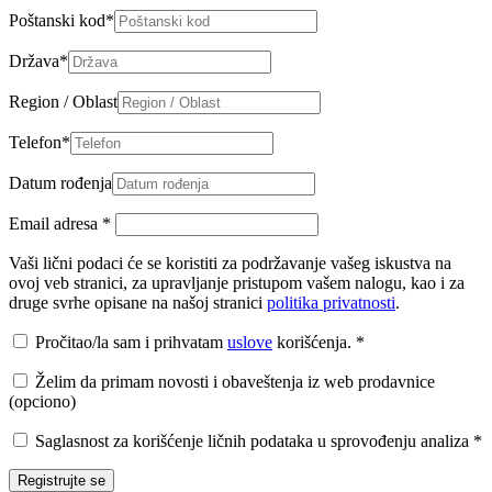
Poštanski kod
*
Država
*
Region / Oblast
Telefon
*
Datum rođenja
Email adresa
*
Vaši lični podaci će se koristiti za podržavanje vašeg iskustva na
ovoj veb stranici, za upravljanje pristupom vašem nalogu, kao i za
druge svrhe opisane na našoj stranici
politika privatnosti
.
Pročitao/la sam i prihvatam
uslove
korišćenja.
*
Želim da primam novosti i obaveštenja iz web prodavnice
(opciono)
Saglasnost za korišćenje ličnih podataka u sprovođenju analiza
*
Registrujte se